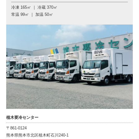
冷凍 165㎡ ｜ 冷蔵 370㎡
常温 99㎡ ｜ 加温 50㎡
植木要冷センター
〒861-0124
熊本県熊本市北区植木町石川240-1