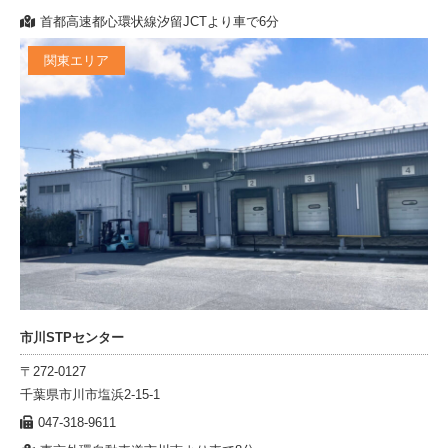
首都高速都心環状線汐留JCTより車で6分
関東エリア
市川STPセンター
〒272-0127
千葉県市川市塩浜2-15-1
047-318-9611