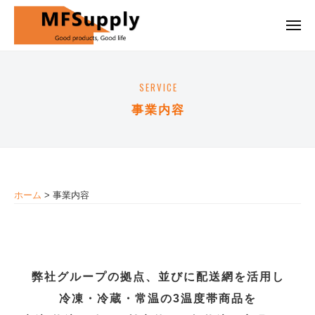
ー
株
コ
ン
式
メ
ニ
テ
会
ュ
ー
株
ン
食
社
ツ
シ
式
三
SERVICE
へ
ー
会
友
ン
ス
事業内容
社
フ
を
キ
三
支
ッ
ー
友
え
プ
ズ
る
フ
サ
豊
ー
プ
ホーム
>
事業内容
富
ズ
な
ラ
サ
商
イ
事
品
プ
業
調
ラ
内
達
弊社グループの拠点、並びに配送網を活用し
イ
力
容
冷凍・冷蔵・常温の3温度帯商品を
と
2025-