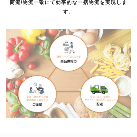
商流/物流一致にて効率的な一括物流を実現しま
物
02-
流
す。
14
機
by
能
mitomofoods-
で
admin
お
取
引
様
を
サ
ポ
ー
ト
い
た
し
ま
す